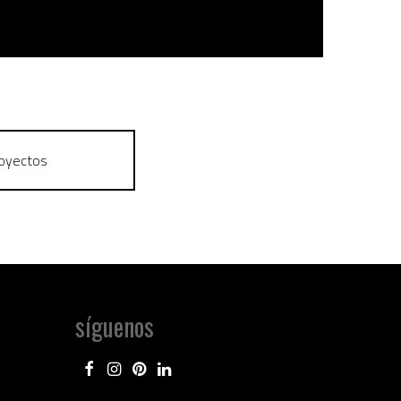
royectos
síguenos