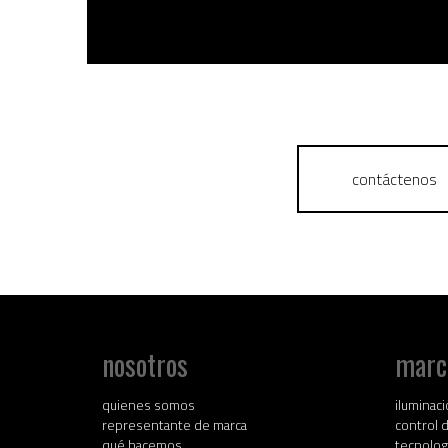
contáctenos
nosotros
marc
quienes somos
iluminac
representante de marca
control 
qué hacemos
tecnolog