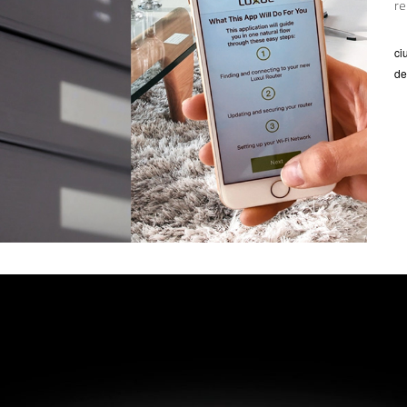
re
ci
de