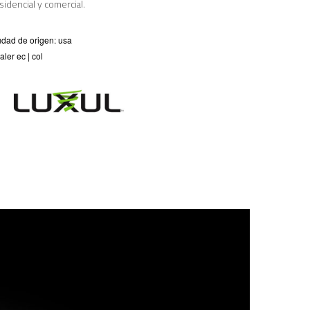
sidencial y comercial.
udad de origen: usa
aler ec | col