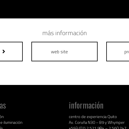
más información
web site
p
as
información
ión
centro de experiencia Quito
de iluminación
Av. Coruña N30 – 89 y Whymper
ía
+593 (02) 2 521 984 – 2 560 747