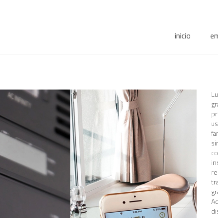
inicio
e
Lu
gr
pr
us
fa
si
co
in
re
tr
gr
Ad
di